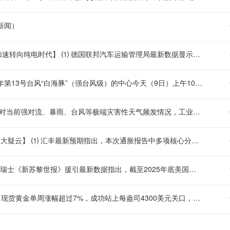
新闻）
【德国电动车注册量飙升近六成，市占率逼近三成，欧洲最大车市加速转向纯电时代】 ⑴ 德国联邦汽车运输管理局最新数据显示，7月纯电动汽车新车注册量超过7.86万辆，同比大幅增长约62%，市场份额攀升至29.3%。 ⑵ 纯电车型连续第二个月蝉联德国新车注册量最高的单一动力类型，包括插电混动在内的可外接充电车型合计占全部新车注册量的约41%，电动化渗透率已突破四成。 ⑶ 德国作为欧洲最大的汽车市场，其电动化进程的加速对整个欧洲汽车产业具有强烈的风向标意义，意味着主流消费市场对纯电车型的接受度正快速跃升。 ⑷ 截至2026年初，德国纯电动汽车保有量首次突破200万辆大关，较2017年同期增长了近60倍，短短数年内实现了从边缘到主力的跨越式发展。 ⑸ 分析认为，德国市场的亮眼表现有望增强周边国家消费者对电动汽车的信心，使更多潜在购车者意识到转向纯电车型可能比预期更加容易，充电基础设施与续航焦虑的缓解正在改变消费决策逻辑。 ⑹ 后续关注重点将集中于德国政府补贴政策的延续性、车企新车型投放节奏，以及充电网络覆盖密度能否跟上保有量增长的步伐，这些因素将决定电动化渗透率能否继续稳步攀升。
【“白海豚”或成1951年来登陆我国最偏东、奔袭距离最远台风】 今年第13号台风“白海豚”（强台风级）的中心今天（9日）上午10时位于浙江省温州市偏东方向大约215公里的东海南部海面上，中心附近最大风力有14级（45米/秒）。“白海豚”或成为1951年以来登陆我国的台风中，生成位置最偏东、奔袭距离最远的一个。（央视新闻）
【工业和信息化部增配频率资源 助力气象部门应对极端天气】 为应对当前强对流、暴雨、台风等极端灾害性天气频发情况，工业和信息化部近日为气象部门新增配置P频段无线电频率资源用于北斗卫星导航气象探空系统技术试验，提升我国应对极端天气能力。据了解，P频段（400MHz频段）北斗卫星导航气象探空系统是中国自主研发的高空气象探测系统，利用北斗卫星导航定位技术，相对于传统L频段（1.6GHz频段）探空系统的雷达定位技术，具有传播损耗小、链路可靠性高等优点，将现有高空风的测量精度提升了一个数量级。该系统提高了无线电频率使用效率，有助于提升我国探空业务智能化水平。这次新增的配置P频段无线电频率资源，主要用于极端天气下探空气球观测、汛期加密观测、平漂观测等业务试验，将进一步提升气象部门防灾减灾、应对气候变化特别是极端天气能力。
【汇丰押注通胀多项核心分项意外降温，ING称非农已为加息蒙上巨大疑云】 ⑴ 汇丰最新预期指出，本次通胀报告中多项核心分项有望出现超预期降温，进而带动整体CPI与核心CPI双双低于市场一致预期。 ⑵ 若汇丰的预判成真，连续两个月的温和通胀数据将形成趋势性信号，为美联储维持利率不变乃至将政策观望期延续至2027年提供关键支撑。 ⑶ 荷兰国际集团首席国际经济学家表示，近期非农就业数据大幅不及预期，已给美联储的加息前景蒙上巨大疑云，政策路径的能见度显著下降。 ⑷ ING强调，利率维持不变的决定最终高度取决于通胀走势的持续性，以及美伊能否达成协议推动霍尔木兹海峡重新开放，地缘变量正在成为影响全球通胀路径的重要外生因子。 ⑸ 从资产定价逻辑看，若通胀数据全面低于预期，市场对终端利率的定价将进一步下修，美债收益率曲线有望延续牛陡态势，而风险资产估值压力也将获得阶段性缓解。 ⑹ 反之，若核心分项展现出超预期粘性，则此前因非农疲软而大幅回调的加息预期可能出现反向修正，届时股债市场将面临重新定价的剧烈波动。
【美债规模逼近GDP总量的95%，瑞媒指外界信心正悄然松动】 ⑴ 瑞士《新苏黎世报》援引最新数据指出，截至2025年底美国未偿国债规模已达到约30.7万亿美元，相当于其国内生产总值的95%左右。 ⑵ 若计入政府内部持有的非流通部分，政府总债务占GDP比例更是超过120%，债务绝对规模与相对占比均处于历史高位。 ⑶ 报道认为，外界对美债信心的下降趋势正逐步显现，尽管美元储备货币地位尚未受到根本性挑战，但债务扩张速度与经济增长动能之间的匹配度正引发更多质疑。 ⑷ 美联储持有大量未流通国债，意味着相当部分的债务货币化已被内化吸收，但这也使得未来政策正常化过程中如何有序消化存量持仓成为一个棘手难题。 ⑸ 从全球资本流动视角看，若外部持有者对美债资产配置意愿持续走弱，美国财政部将面临更高的融资成本压力，届时利息支出对财政空间的挤占效应将进一步放大。 ⑹ 债务可持续性疑虑的蔓延可能加剧长端美债收益率的期限溢价，进而对全球无风险资产定价中枢产生深远影响，这一问题已成为国际投资者长期关注的焦点。
【黄金单周狂飙站上4300美元，瑞银拆解涨势背后四大驱动力】 ⑴ 现货黄金单周涨幅超过7%，成功站上每盎司4300美元关口，强势突破此前震荡区间，多头情绪显著升温。 ⑵ 消息面上，美国7月非农就业数据大幅低于预期，市场对美联储9月维持利率不变的预期明显升温，美元指数承压下行，为以美元计价的贵金属提供了直接上行动力。 ⑶ 机构分析指出，金价大幅反弹的核心催化剂在于市场对霍尔木兹海峡重开预期日益增强，地缘风险溢价阶段性修复提振了贵金属的避险配置需求。 ⑷ 除地缘因素外，中国买盘兴趣持续活跃、黄金ETF资金呈现净流入态势、全球利率环境趋于宽松，以及市场重新聚焦储备多元化战略等四重因素，共同构成了金价上涨的合力支撑。 ⑸ 金价快速突破整数关口后，短期超买信号有所显现，后市走势高度取决于原油价格方向、美伊冲突及海峡局势进展，以及美联储政策预期与美债收益率的联动变化。 ⑹ 此外，美日政府上周为稳定日元采取的联合干预措施，在一定程度上避免了美债遭遇无序抛售，降低了持有黄金的机会成本，也为金价提供了额外的间接支撑。