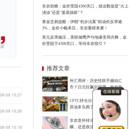
非农前瞻：金价受阻4300关口，就业数据是“火上
浇油”还是“釜底抽薪”？
黄金交易提醒：伊朗“初步法案”助油价反弹逾
3%，金价小幅承压，非农重磅来袭！
美元反弹施压，美联储鹰声与地缘变局共舞，金
价受阻于4300关口，等待非农指引？
依据
推荐文章
外汇周评：历史性联手撼动汇
市？日元狂飙后回调，非农意外
爆冷，美元刷新七周低点
08-09 15:27
CFTC持仓分析：黄金多头疯了，
原油多头跑了，日元空头投降
08-09 15:26
了！
非农意外转冷，美联储是高瞻远
08-09 15:18
瞩，还是政治默契？