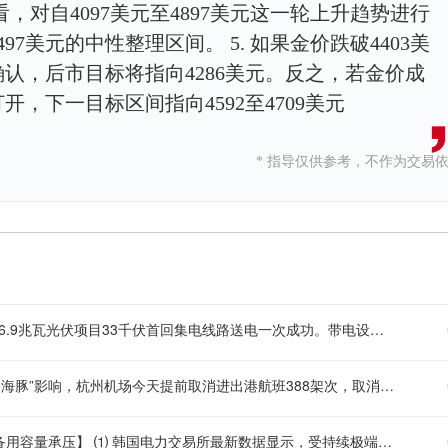
图上看，对自4097美元至4897美元这一轮上升趋势进行
97美元的中性整理区间。 5. 如果金价跌破4403美
认，后市目标将指向4286美元。反之，若金价成
开，下一目标区间指向4592至4709美元
* 指导仅供参考，不作为交易
【中国电建秘鲁光伏项目“首秀”转入带电调试】 近日，秘鲁瓦伊拉96.9兆瓦光伏项目33千伏首回集电线路送电一次成功。带电设备稳定运行，该项目正式迈入带电调试阶段。项目建成后，年均发电量预计可达2.5亿千瓦时，相当于日均提供清洁电力约68.5万千瓦时，可满足约23万户秘鲁家庭的年度用电需求，每年减少二氧化碳排放约15万吨。项目规划建设7条33千伏中压集电回路，剩余回路将陆续分批开展送电作业及整体联调工作。项目还将与既有瓦伊拉风电场协同运行，形成总装机容量超过400兆瓦的风光互补综合体，充分发挥当地太阳能、风能资源在时段上的互补优势，进一步提升电力供应的稳定性和可持续性。（中国电建）
【受台风影响 杭州机场已取消航班388架次】 受今年第13号台风“白海豚”影响，杭州机场今天提前取消进出港航班388架次，取消航班主要集中在12:00以后时段。8月9日，杭州机场全天计划起降航班752架次，截至14:00，今天已执行进出港航班350架次，未执行航班202架次。（央视新闻）
【韩国电力负荷飙至95吉瓦刷新年内峰值，热浪不退叠加复工潮令备用容量承压】 ⑴ 韩国电力交易所最新数据显示，受持续极端高温天气驱动，本月7日全国最高电力需求达到约95.3吉瓦，创下今年以来的新高水平。 ⑵ 当日备用电力约为8.2吉瓦，仍高于5.5吉瓦的紧急警报触发门槛，但高温天气尚无缓解迹象，叠加夏季假期结束后工业生产全面复工，政府预期未来一周用电需求还将持续攀升。 ⑶ 制冷负荷是推高电力消费的核心因素，持续热浪导致居民与商业空调用电强度维持高位，而工业复工将进一步扩大基础用电需求，备用容量面临双向挤压。 ⑷ 若备用电力滑落至警戒线以下，当局可能启动需求侧响应措施，包括协调高耗能企业错峰生产及引导公共机构节能运行，以确保电网系统安全稳定。 ⑸ 韩国电力系统虽具备一定装机冗余，但极端高温对机组可用率形成考验，部分火电机组在高温环境下出力受限的风险不容忽视，系统调度的压力正在累积。 ⑹ 后续需持续跟踪气温走势、工业用电负荷恢复节奏，以及电网调度部门是否提前发布电力供需预警，这些因素将决定韩国是否面临今夏首次电力应急响应。