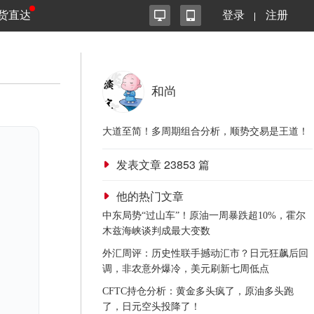
货直达
登录
注册
和尚
大道至简！多周期组合分析，顺势交易是王道！
发表文章
23853
篇
他的热门文章
中东局势“过山车”！原油一周暴跌超10%，霍尔
木兹海峡谈判成最大变数
外汇周评：历史性联手撼动汇市？日元狂飙后回
调，非农意外爆冷，美元刷新七周低点
CFTC持仓分析：黄金多头疯了，原油多头跑
了，日元空头投降了！