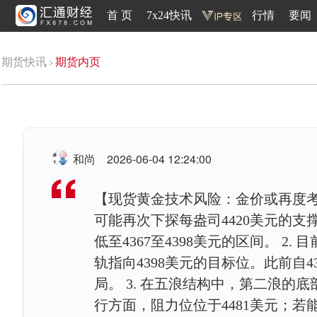
首 页
7x24快讯
行情
要闻
期货快讯
期货内页
和尚
2026-06-04 12:24:00
【现货黄金技术风险：金价或再度考验
可能再次下探每盎司4420美元的
低至4367至4398美元的区间。 
轨指向4398美元的目标位。此前自
局。 3. 在五浪结构中，第二浪的
行方面，阻力位位于4481美元；