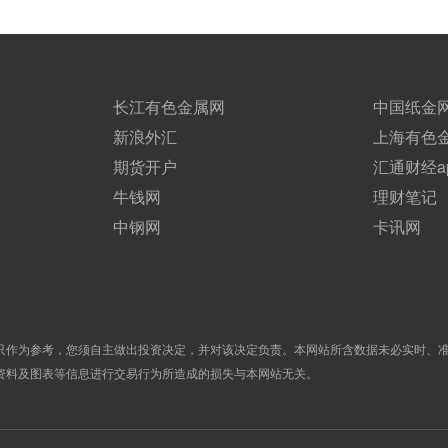
长江有色金属网
中国纸金
新浪外汇
上海有色
期货开户
汇通财经a
牛钱网
理财笔记
中钢网
卡讯网
只作为参考，您须自主做出投资决定，并对该决定负责。本网站所含数据未必实时、
资料及图表等信息进行交易行为所造成的损失与本网站无关。