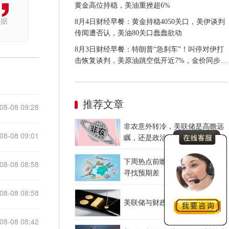
黄金高位持稳，美油重挫超6%
依据
8月4日财经早餐：黄金持稳4050关口，美伊谈判
传闻遭否认，美油80关口蠢蠢欲动
8月3日财经早餐：特朗普“急刹车”！叫停对伊打
击恢复谈判，美原油跳空低开近7%，金价同步承
压
推荐文章
08-08 09:28
非农意外转冷，美联储是高瞻远
08-08 09:01
瞩，还是政治默契？
下周热点前瞻：CPI与恐怖数据中
08-08 08:58
寻找预期差
08-08 08:58
美联储与财政部的通胀债务困局
08-08 08:42