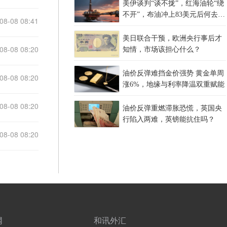
美伊谈判“谈不拢”，红海油轮“绕
不开”，布油冲上83美元后何去何
08-08 08:41
从？
美日联合干预，欧洲央行事后才
08-08 08:20
知情，市场该担心什么？
油价反弹难挡金价强势 黄金单周
08-08 08:20
涨6%，地缘与利率降温双重赋能
08-08 08:20
油价反弹重燃滞胀恐慌，英国央
行陷入两难，英镑能抗住吗？
08-08 08:20
网
和讯外汇