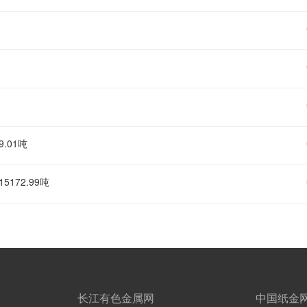
9.01吨
5172.99吨
长江有色金属网
中国纸金