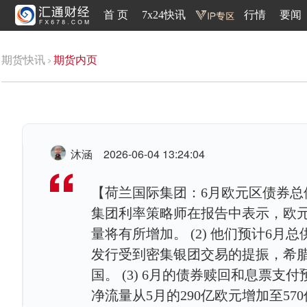
首 页
7x24快讯
行情
要闻
期货快讯
期货内页
沐涵
2026-06-04 13:24:04
【荷兰国际集团：6月欧元区债券总供应
集团利率策略师在报告中表示，欧元
量将有所增加。 (2) 他们预计6月总
发行受到密集银团交易的提振，希
国。 (3) 6月的债券赎回和息票
净流量从5月的290亿欧元增加至57