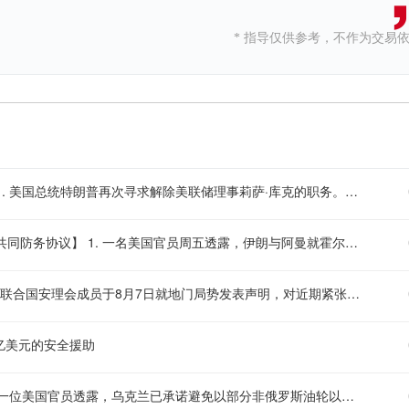
* 指导仅供参考，不作为交易
【特朗普再推解雇美联储理事库克，白宫指控其涉抵押贷款欺诈】 1. 美国总统特朗普再次寻求解除美联储理事莉萨·库克的职务。白宫本周致函库克，称特朗普“正在考虑”将其免职，并给予三周时间回应有关抵押贷款欺诈的指控。白宫副幕僚长斯卡维诺在信中表示，库克涉嫌的犯罪行为最高可判30年监禁，相关行为构成失职，影响其作为美联储理事的可信度。 2. 库克的律师回应称，相关指控“毫无依据”，不存在解除其职务的合法理由，并将继续挑战这一举动。特朗普去年曾以类似理由试图解雇库克，但美国最高法院今年6月裁定暂不允许其免职，认为库克在被解职前应获得法律规定的程序保障。 3. 美联储理事会独立性的问题再度引发关注。库克于2022年由前总统拜登任命，其任期至2032年。若特朗普成功将其解职，将进一步加剧外界对美联储政治独立性的担忧
【热点消息回顾：美官员称伊阿协议在望 沙特土耳其巴基斯坦签署共同防务协议】 1. 一名美国官员周五透露，伊朗与阿曼就霍尔木兹海峡控制权的谈判已取得进展，预计很快将达成协议。该官员表示，一旦协议宣布并恢复商业航运，美国将解除对伊朗港口的封锁，但美方行动将基于伊朗的实际履约情况。不过，伊朗方面此前否认正进行相关谈判，协议能否落地仍存不确定性。 2. 同日，沙特阿拉伯、土耳其和巴基斯坦在麦加签署了一项共同防务协议，旨在加强针对侵略的共同威慑，规定对其中任何一国的武装攻击将被视为对三国的攻击。土耳其表示该协议纯属防御性质，不针对任何特定国家，但签署时间正值伊朗紧张局势升级之际。 3. 黎巴嫩与以色列方面，据一名黎巴嫩官员透露，双方已就核查真主党解除武装的候选国家名单达成一致，美国将从该短名单中选定国家，这是美国斡旋结束黎巴嫩南部战线冲突努力的一部分。 4. 在伊朗国内，总统佩泽希齐扬为政府外交政策辩护，反驳强硬派反对谈判的立场。他坚称大多数高级军事指挥官支持通过谈判达成停火协议。分析人士指出，伊朗总统与最高领袖及革命卫队之间的裂痕迹象，可能使和平努力复杂化。自7月29日以来，美国中央指挥部未报告对伊朗实施新的打击行动
【安理会就也门局势升级表关切 谴责违规飞行及胡塞武装袭击】 1. 联合国安理会成员于8月7日就地门局势发表声明，对近期紧张态势持续升级表示关切，强调各方应避免采取任何可能破坏也门和平进程或危及国际和平与安全的行动。 2. 声明中，安理会成员对7月3日和13日未经也门政府许可和批准、分别有飞机降落萨那国际机场和荷台达机场的事件予以谴责，指出上述行为违反了国际民用航空相关规则。 3. 安理会成员同时谴责胡塞武装自7月13日以来持续向沙特阿拉伯发动导弹袭击，以及自7月22日起针对商船展开的多次攻击行为
亿美元的安全援助
【美国称乌克兰承诺避免以黑海油轮及油田设施为攻击目标】 1. 据一位美国官员透露，乌克兰已承诺避免以部分非俄罗斯油轮以及黑海地区对哈萨克斯坦原油出口至关重要的基础设施为攻击目标，此举旨在降低该区域的石油运输风险。 2. 该官员表示，乌克兰已设立专门的联络点，以便商业货运商能够交流安全信息并确保船只安全通行。这一承诺是在美国高级政府领导人与乌克兰领导人会晤后作出的，标志着在恢复该地区石油流动方面可能迈出了重要一步。 3. 此前，俄罗斯新罗西斯克附近里海管道联盟码头区域发生多起船只遇袭事件，导致当地石油运输活动明显降温。美方认为，乌方此次承诺有助于缓解紧张局势，推动能源出口通道的稳定运行