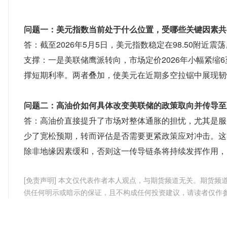
问题一：美元指数当前处于什么位置，受哪些关键因素共
答：截至2026年5月5日，美元指数稳定在98.50附
支撑：一是美联储鹰派转向，市场定价2026年小幅紧缩6
撑短期利率。两者叠加，使美元在近期多空拉锯中展现韧
问题二：高油价如何具体改变美联储的政策取向并传导至
答：高油价直接提升了市场对整体通胀的担忧，尤其是服
少了宽松预期，转而评估是否需要更紧政策应对冲击。这导
除非地缘因素缓和，否则这一传导链条将持续发挥作用，
[免责声明] 本文仅代表作者本人观点，与期货频道无关。期货
供任何明示或暗示的保证，且不构成任何投资建议，请读者仅作