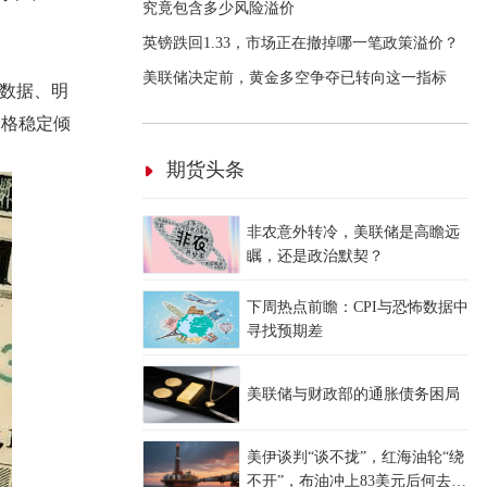
究竟包含多少风险溢价
英镑跌回1.33，市场正在撤掉哪一笔政策溢价？
美联储决定前，黄金多空争夺已转向这一指标
缺数据、明
价格稳定倾
期货头条
非农意外转冷，美联储是高瞻远
瞩，还是政治默契？
下周热点前瞻：CPI与恐怖数据中
寻找预期差
美联储与财政部的通胀债务困局
美伊谈判“谈不拢”，红海油轮“绕
不开”，布油冲上83美元后何去何