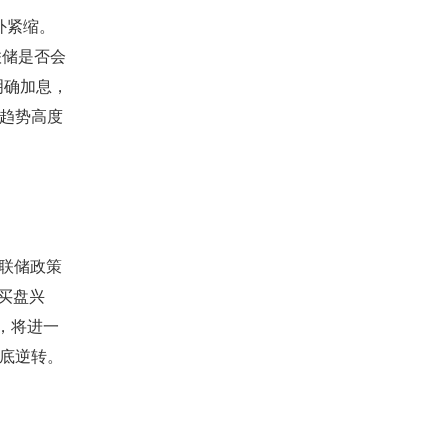
额外紧缩。
联储是否会
明确加息，
趋势高度
美联储政策
买盘兴
高，将进一
底逆转。