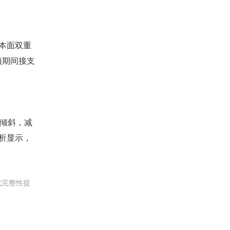
基本面双重
预期间接支
倾斜，减
分析显示，
或完整性提