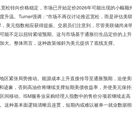
焦点正从宽松转向价格稳定，市场已开始定价2026年可能出现的小幅
升温。Turner强调：“市场不再仅讨论推迟宽松，而是评估美
撑，美元指数相应获得提振。交易员们注意到，尽管美联储尚未
可能不足以扭转紧缩预期。这与市场基于通胀衍生品定价的上升
加大。整体而言，这种政策倾斜为美元提供了底线支撑。
海湾地区紧张局势推动。能源成本上升直接传导至通胀预期，迫使
显缓和迹象，否则高油价将继续支撑短期美债收益率，并使美元保持
.50区间移动。ISM服务业采购经理人指数中的售价分项若继续走
。这种基本面逻辑清晰且连贯，短期内或难以被单一就业数据彻