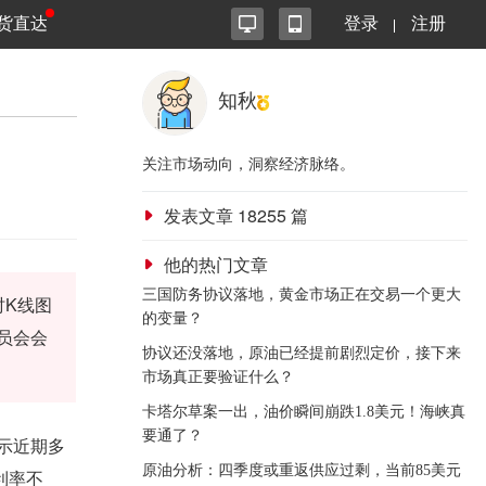
货直达
登录
注册
知秋
关注市场动向，洞察经济脉络。
发表文章
18255
篇
他的热门文章
三国防务协议落地，黄金市场正在交易一个更大
时K线图
的变量？
委员会会
协议还没落地，原油已经提前剧烈定价，接下来
市场真正要验证什么？
卡塔尔草案一出，油价瞬间崩跌1.8美元！海峡真
要通了？
显示近期多
原油分析：四季度或重返供应过剩，当前85美元
利率不