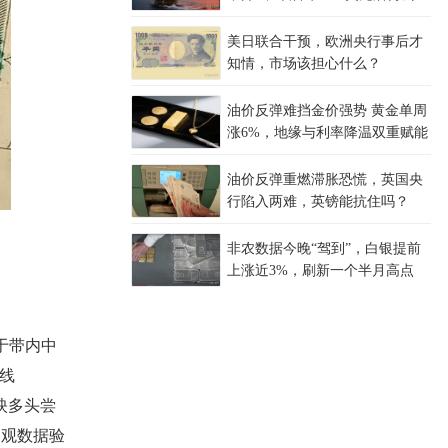
从？
美日联合干预，欧洲央行事后才
知情，市场该担心什么？
油价反弹难挡金价强势 黄金单周
涨6%，地缘与利率降温双重赋能
油价反弹重燃滞胀恐慌，英国央
行陷入两难，英镑能抗住吗？
非农数据今晚“驾到”，白银提前
上涨近3%，刷新一个半月高点
位于带内中
状线
映多头尝
宏观数据验