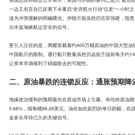
一边又坦言自己距离下令重启“史诗怒火行动”仅差“一小时
读为冲突缓解的明确曙光。伊朗方面虽然仍言辞强硬，指责
尔木兹海峡航运安全的信号。
更引人注目的是，两艘装载着约400万桶原油的中国大型
中国船只的限制。通行船只数量虽然仍远低于战前每天约1
让资本市场嗅到了硝烟散去的可能性。
二、原油暴跌的连锁反应：通胀预期降
地缘政治缓和的预期最先在原油市场上引爆。布伦特原油期货暴
5.66%，报每桶98.26美元。油价如此剧烈的单日跌幅
金多头等待已久的关键信号。