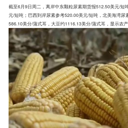
截至6月9日周二，离岸中东颗粒尿素期货报512.50美元/短吨，前
元/短吨；巴西到岸尿素参考520.00美元/短吨，北美海湾尿素4
586.10美分/蒲式耳，大豆约1116.13美分/蒲式耳，显