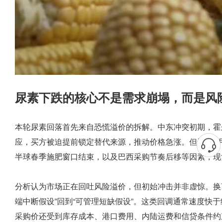
尿素下跌的核心不是需求崩塌，而是风
本轮尿素回落首先来自恐慌溢价的拆解。中东冲突初期，霍
应，买方被迫提前锁定替代来源，推动价格急涨。但进入6
半球春季施肥窗口结束，以及巴西采购节奏后移等因素，现
分析认为市场正在回吐风险溢价，但初始冲击并非虚惊。换
端中断假设”回到“可管理短缺假设”。这类回调通常速度快
采购价还受到库存成本、港口费用、内陆运费和信贷条件约