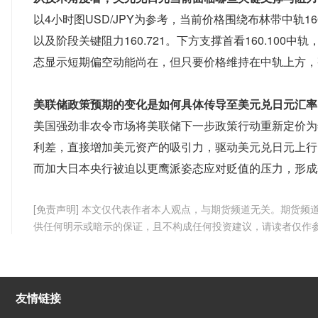
以4小时图USD/JPY为参考，当前价格围绕布林带中轨160
以及阶段关键阻力160.721。下方支撑首看160.100中轨
态显示短期偏空动能尚在，但只要价格维持在中轨上方，
美联储政策预期的变化是如何具体传导至美元兑日元汇率
美国强劲非农令市场将美联储下一步政策行动重新定价为
利差，直接增加美元资产的吸引力，驱动美元兑日元上行
而加大日本央行被迫以更鹰派姿态应对贬值的压力，形成
[免责声明] 本文仅代表作者本人观点，与期货频道无关。期货
供任何明示或暗示的保证，且不构成任何投资建议，请读者仅作
友情链接