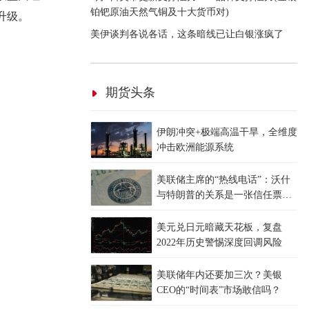
铂钯原油天然气铜及十大货币对)
升级。
美伊谈判各说各话，这条暗线已让白银涨疯了
期货头条
伊朗冲突+极端高温干旱，全维度
冲击欧洲能源系统
美联储主席的“热线电话”：沃什
与特朗普的关系是一张信任票还
是一枚隐患？
美元兑日元暗藏天花板，复盘
2022年历史警惕深度回调风险
美联储年内还要加三次？美银
CEO的“时间表”市场敢信吗？