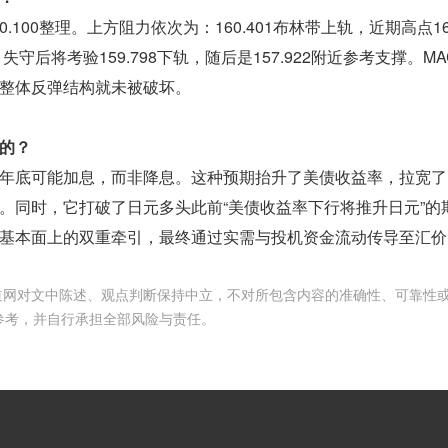
.100整理。上方阻力依次为：160.401布林带上轨，近期高点160
，失守后将考验159.798下轨，随后是157.922附近参考支撑。M
整体反弹结构就未被破坏。
的？
年底可能加息，而非降息。这种预期抬升了美债收益率，拉宽了
。同时，它打破了日元多头此前“美债收益率下行将推升日元”的
基本面上的双重牵引，最终通过实需与投机资金流动传导至汇价
频道网对文中陈述、观点判断保持中立，不对所包含内容的准确性、可靠性
参考，并自行承担全部风险与责任。