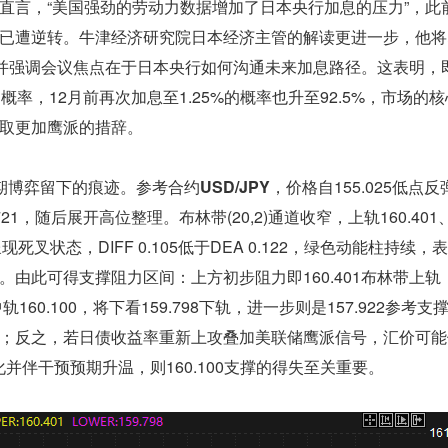
直言，“美国强劲的劳动力数据增加了日本央行加息的压力”，此
已遭逆转。牛津经济研究院日本经济主管的解读更进一步，他将
，并强调会议焦点在于日本央行如何沟通未来加息路径。这表明，
的概率，12月前再次加息至1.25%的概率也升至92.5%，市场的
取更加鹰派的措辞。
期博弈留下的痕迹。参考合约
USD/JPY
，价格自155.025低点反
21，随后展开高位整理。布林带(20,2)通道收窄，上轨160.401
呈现死叉状态，DIFF 0.105低于DEA 0.122，绿色动能柱持续
由此可得支撑阻力区间：上方初步阻力即160.401布林带上轨
轨160.100，将下看159.798下轨，进一步则是157.922参考
；反之，若日债收益率重新上攻叠加美联储鹰派信号，汇价可能
深化并伴干预预期升温，则160.100支撑的得失至关重要。