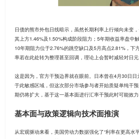
日债的熊市外包日线暗示，虽然长期利率上行倾向未变，但
其上方1.46%及1.50%构成阶段阻力；5年期收益率盘中触及
10年期阻力位于2.76%的跳空缺口及5月高点2.81%，
率若在此处转为整理甚至回调，理论上会暂时减轻对日元
这是因为，官方干预边界就在眼前。日本曾在4月30日日元
于此敏感区域，但这次部分市场参与者开始质疑单纯干预
期仍将扩大，基于这一基本面进行汇率干预此时可能效力
基本面与政策逻辑向技术面推演
从宏观驱动来看，美国劳动力数据强化了“利率在更高水平