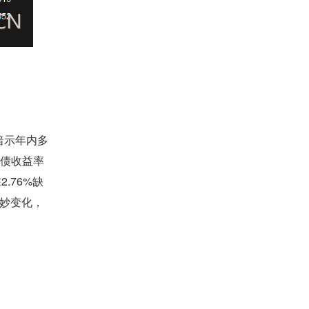
或暗示年内多
日债收益率
.76%缺
妙变化，