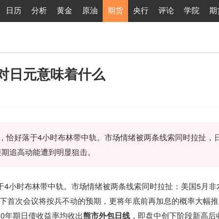
日历
分析
黄金
原油
期货
央行
评论
学院
期
对日元意味着什么
00一线，恰好落于4小时布林带中轨。市场情绪被两条线索同时拉扯，
短期追高动能遭到明显狙击。
恰好落于4小时布林带中轨。市场情绪被两条线索同时拉扯：美国5月
下首次会议将按兵不动的预期，更将年底前再加息的概率大幅推
30年期日债收益率均收出
熊市外包日线
，即盘中创下阶段新高后