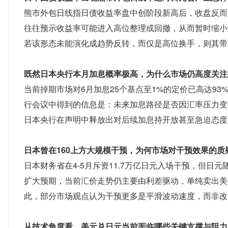
熊市外包日线指日债收益率盘中创阶段新高后，收盘反而
往往预示收益率可能进入高位整理或回撤，从而暂时缩小
若该形态未能演化成趋势反转，而仅是高位换手，则其带
既然日本央行本月加息概率极高，为什么市场仍高度关注
当前掉期市场对6月加息25个基点至1%的定价已高达9
行会议中得到的信息是：未来加息路径是否因汇率压力变
日本央行在声明中释放出对后续加息持开放甚至急迫态度
日本曾在160上方大规模干预，为何市场对干预效果的质
日本财务省在4-5月斥资11.7万亿日元入场干预，但日
扩大预期，当前汇价走势仍主要由利差驱动，单纯卖出美
此，部分市场观点认为干预更多是平滑波动速度，而非改
从技术角度看，美元兑日元当前面临哪些关键支撑与阻力