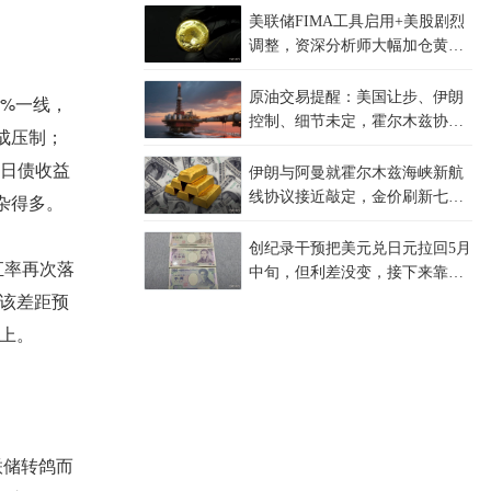
美联储FIMA工具启用+美股剧烈
调整，资深分析师大幅加仓黄金
但判断今年难创新高
原油交易提醒：美国让步、伊朗
5%一线，
控制、细节未定，霍尔木兹协议
形成压制；
卡在哪？
。日债收益
伊朗与阿曼就霍尔木兹海峡新航
线协议接近敲定，金价刷新七周
杂得多。
高点
创纪录干预把美元兑日元拉回5月
汇率再次落
中旬，但利差没变，接下来靠什
该差距预
么？
上。
联储转鸽而