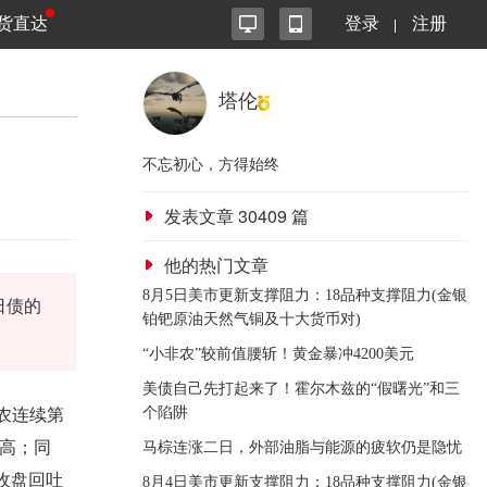
货直达
登录
注册
塔伦
不忘初心，方得始终
发表文章
30409
篇
他的热门文章
8月5日美市更新支撑阻力：18品种支撑阻力(金银
日债的
铂钯原油天然气铜及十大货币对)
“小非农”较前值腰斩！黄金暴冲4200美元
美债自己先打起来了！霍尔木兹的“假曙光”和三
非农连续第
个陷阱
高；同
马棕连涨二日，外部油脂与能源的疲软仍是隐忧
收盘回吐
8月4日美市更新支撑阻力：18品种支撑阻力(金银