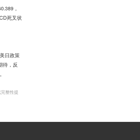
.389，
ACD死叉状
美日政策
期待，反
。
或完整性提