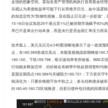
走强的想象空间。某知名资产管理机构执行首席基金经理
乐观认为美债收益率可能下行从而推升日元，如今该逻辑
的加息定性为“防御性措施，旨在阻止日元进一步贬值”
15-16日会议加息25个基点至1%已被掉期市场赋予93%
早已不是单次行动本身，而是央行是否会因汇率压力而采
技术面上，美元兑日元4小时图清晰地展示了这一政策预
点，在160.389形成次高点，未能直接挑战前期峰值160.7
160.100、下轨159.798，暗示波动率有所收敛。MACD
行动能未释放完毕，但价格在布林带中轨处获得暂时均衡。
直面近期高点160.389与关键阻力160.721；下方若失守中
辑演化为：只要价格能守在中轨之上，多头结构便未破坏
向160.40-160.72区域推进，但若日债外包日线的回调