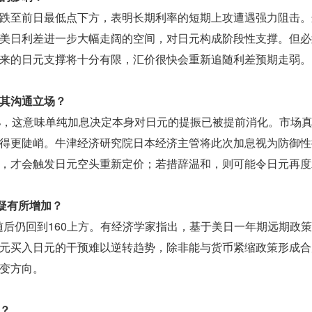
跌至前日最低点下方，表明长期利率的短期上攻遭遇强力阻击。
美日利差进一步大幅走阔的空间，对日元构成阶段性支撑。但必
来的日元支撑将十分有限，汇价很快会重新追随利差预期走弱。
其沟通立场？
3%，这意味单纯加息决定本身对日元的提振已被提前消化。市场
得更陡峭。牛津经济研究院日本经济主管将此次加息视为防御性
，才会触发日元空头重新定价；若措辞温和，则可能令日元再度
疑有所增加？
元随后仍回到160上方。有经济学家指出，基于美日一年期远期政
元买入日元的干预难以逆转趋势，除非能与货币紧缩政策形成合
变方向。
？