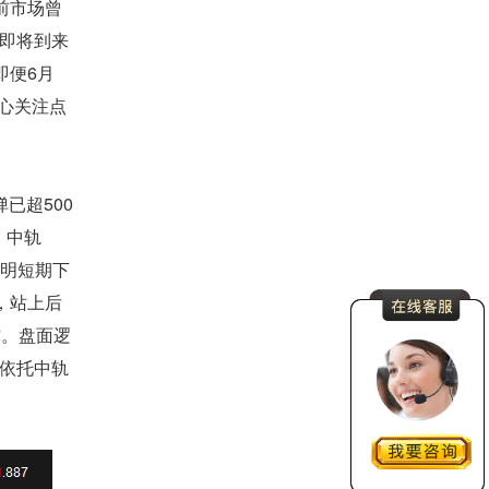
前市场曾
即将到来
即便6月
核心关注点
弹已超500
、中轨
，表明短期下
，站上后
支撑。盘面逻
依托中轨