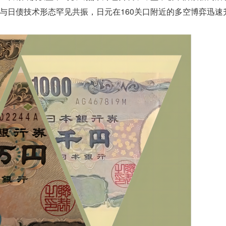
与日债技术形态罕见共振，日元在160关口附近的多空博弈迅速