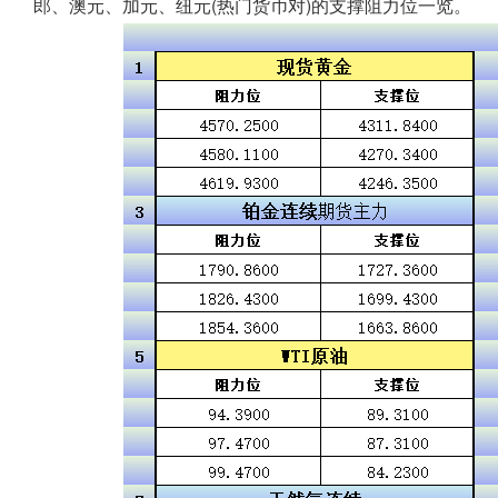
郎、澳元、加元、纽元(热门货币对)的支撑阻力位一览。