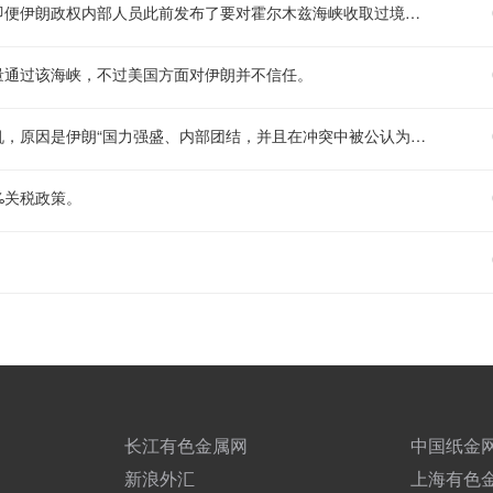
据市场相关消息，美国副总统万斯透露，伊朗方面已经告知美国，即便伊朗政权内部人员此前发布了要对霍尔木兹海峡收取过境费的相关声明，伊朗也不会实际征收这类费用。
量通过该海峡，不过美国方面对伊朗并不信任。
据伊朗媒体披露，伊朗方面表述，眼下是达成相关协议的最有利时机，原因是伊朗“国力强盛、内部团结，并且在冲突中被公认为获胜方”。
%关税政策。
长江有色金属网
中国纸金
新浪外汇
上海有色