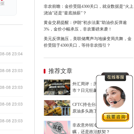
依据
非农前瞻：金价受阻4300关口，就业数据是“火上
浇油”还是“釜底抽薪”？
黄金交易提醒：伊朗“初步法案”助油价反弹逾
3%，金价小幅承压，非农重磅来袭！
美元反弹施压，美联储鹰声与地缘变局共舞，金
价受阻于4300关口，等待非农指引？
08-08 23:04
08-08 23:03
推荐文章
外汇周评：历史性联手撼动汇
08-08 23:03
市？日元狂飙后回调，非农意外
爆冷，美元刷新七周低点
08-08 23:03
CFTC持仓分析：黄金多头疯了，
原油多头跑了，日元空头投降
了！
08-08 23:03
非农意外转冷，美联储是高瞻远
瞩，还是政治默契？