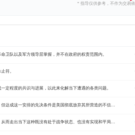
* 指导仅供参考，不作为交易
革命卫队以及军方领导层掌握，并不在政府的权责范围内。
休止符。
成一定程度的共识与进展，以此来化解当下遭遇的各类问题。
伊朗总统明确表态，有坚定意愿将谅解备忘录作为协商对话的基础，但达成这一安排的先决条件是美国彻底放弃其所营造的不信任的氛围。
伊朗总统表示，他们每天都在讨论要怎样推动外交渠道的相关工作，从而走出当下这种既没有处于战争状态、也没有实现和平局面的特殊处境。