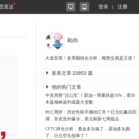
货直达
登录
注册
和尚
大道至简！多周期组合分析，顺势交易是王道！
发表文章
23853
篇
他的热门文章
中东局势“过山车”！原油一周暴跌超10%，霍尔
木兹海峡谈判成最大变数
外汇周评：历史性联手撼动汇市？日元狂飙后回
调，非农意外爆冷，美元刷新七周低点
CFTC持仓分析：黄金多头疯了，原油多头跑
了，日元空头投降了！