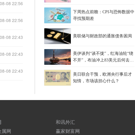
08-08 22:56
下周热点前瞻：CPI与恐怖数据中
寻找预期差
08-08 22:56
美联储与财政部的通胀债务困局
08-08 22:43
08-08 22:43
美伊谈判“谈不拢”，红海油轮“绕
不开”，布油冲上83美元后何去何
从？
08-08 22:43
美日联合干预，欧洲央行事后才
知情，市场该担心什么？
网
和讯外汇
金属网
赢家财富网