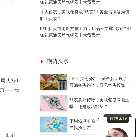
铂钯原油天然气铜及十大货币对)
非农前夜，美联储突放“鹰言”！黄金与原油为何
联手反攻？
8月5日美市更新支撑阻力：18品种支撑阻力(金银
铂钯原油天然气铜及十大货币对)
期货头条
CFTC持仓分析：黄金多头疯了，
情局认为伊
原油多头跑了，日元空头投降
力——暗
了！
非农意外转冷，美联储是高瞻远
瞩，还是政治默契？
下周热点前瞻：CPI与恐怖数据中
寻找预期差
忘。此外，