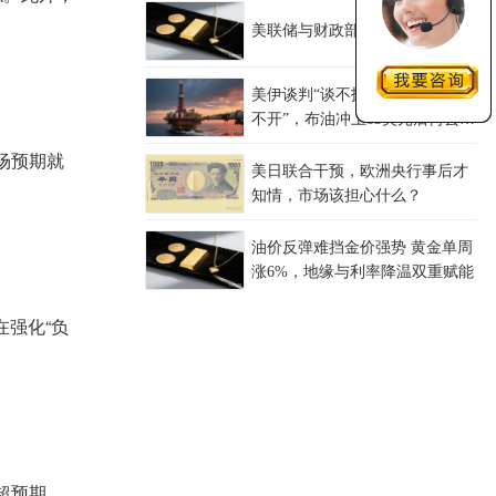
美联储与财政部的通胀债务困局
美伊谈判“谈不拢”，红海油轮“绕
不开”，布油冲上83美元后何去何
从？
场预期就
美日联合干预，欧洲央行事后才
知情，市场该担心什么？
油价反弹难挡金价强势 黄金单周
涨6%，地缘与利率降温双重赋能
在强化“负
超预期，