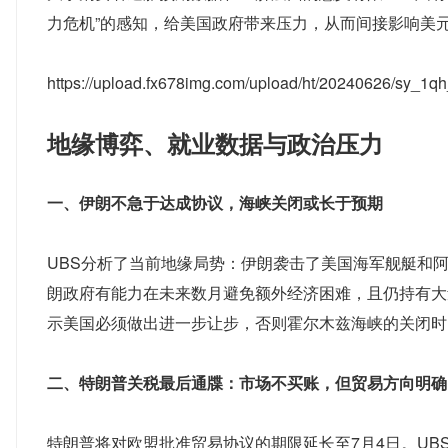
力危机”的感知，给美国政府带来压力，从而间接影响美
https://upload.fx678img.com/upload/ht/20240626/sy_
地缘博弈、就业数据与政治压力
一、伊朗不急于达成协议，海峡关闭或长于预期
UBS分析了当前地缘局势：伊朗袭击了美国海军舰艇和
朗政府有能力在未来数月避免额外经济困难，且仍持有大
示美国必须做出进一步让步，否则霍尔木兹海峡的关闭时
二、特朗普关税最后通牒：市场不买账，但贸易方向明确
特朗普将对欧盟批准贸易协议的期限延长至7月4日。U