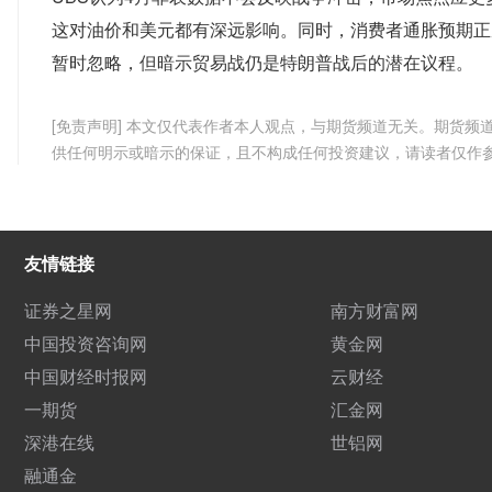
这对油价和美元都有深远影响。同时，消费者通胀预期正
暂时忽略，但暗示贸易战仍是特朗普战后的潜在议程。
[免责声明] 本文仅代表作者本人观点，与期货频道无关。期货
供任何明示或暗示的保证，且不构成任何投资建议，请读者仅作
友情链接
证券之星网
南方财富网
中国投资咨询网
黄金网
中国财经时报网
云财经
一期货
汇金网
深港在线
世铝网
融通金