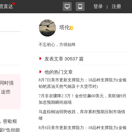
货直达
登录
注册
塔伦
不忘初心，方得始终
发表文章
30537
篇
他的热门文章
8月7日美市更新支撑阻力：18品种支撑阻力(金银
同时强
铂钯原油天然气铜及十大货币对)
，这些
7月非农骤降2.3万！金价狂飙60美元，美联储9月
加息预期瞬间崩塌
马盘棕榈油弱势收跌，库存累积预期压制市场情
绪
，密歇根
8月6日美市更新支撑阻力：18品种支撑阻力(金银
剧“负担能