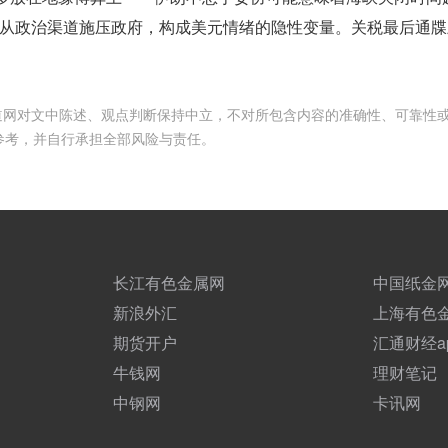
从政治渠道施压政府，构成美元情绪的隐性变量。关税最后通牒
频道网对文中陈述、观点判断保持中立，不对所包含内容的准确性、可靠性
参考，并自行承担全部风险与责任。
长江有色金属网
中国纸金
新浪外汇
上海有色
期货开户
汇通财经a
牛钱网
理财笔记
中钢网
卡讯网