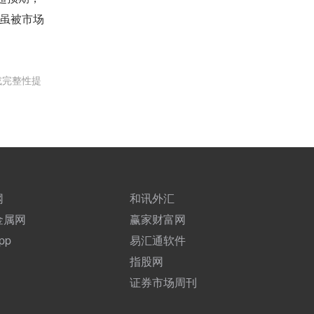
虽被市场
或完整性提
网
和讯外汇
金属网
赢家财富网
pp
易汇通软件
指股网
证券市场周刊