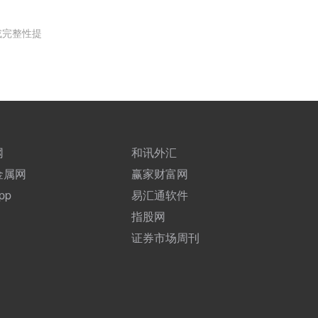
或完整性提
网
和讯外汇
金属网
赢家财富网
pp
易汇通软件
指股网
证券市场周刊