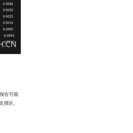
农报告可能
5支撑区。