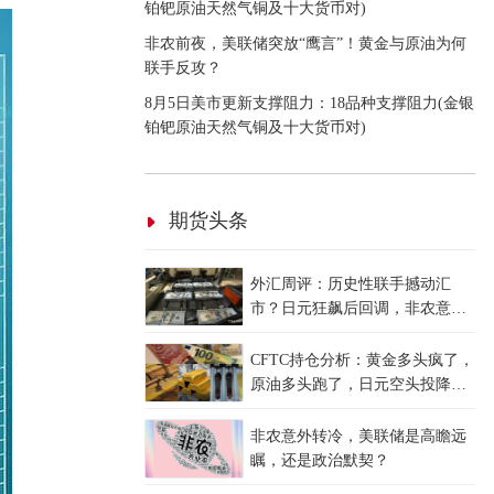
铂钯原油天然气铜及十大货币对)
非农前夜，美联储突放“鹰言”！黄金与原油为何
联手反攻？
8月5日美市更新支撑阻力：18品种支撑阻力(金银
铂钯原油天然气铜及十大货币对)
期货头条
外汇周评：历史性联手撼动汇
市？日元狂飙后回调，非农意外
爆冷，美元刷新七周低点
CFTC持仓分析：黄金多头疯了，
原油多头跑了，日元空头投降
了！
非农意外转冷，美联储是高瞻远
瞩，还是政治默契？