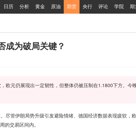
日历
分析
黄金
原油
期货
央行
评论
学院
期
能否成为破局关键？
欧元仍展现出一定韧性，但整体仍被压制在1.1800下方。今
0附近。尽管伊朗局势升级引发避险情绪、德国经济数据表现疲软，
三周的交易区间内。