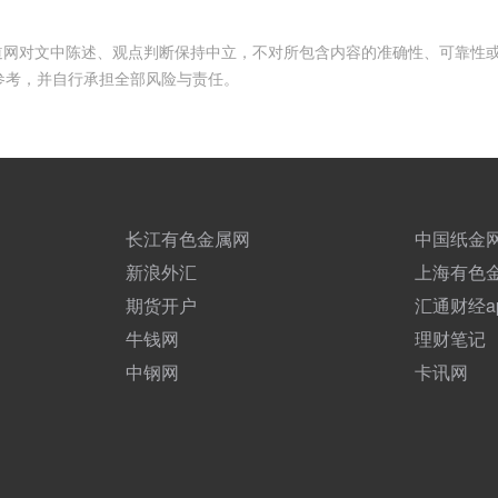
频道网对文中陈述、观点判断保持中立，不对所包含内容的准确性、可靠性
参考，并自行承担全部风险与责任。
长江有色金属网
中国纸金
新浪外汇
上海有色
期货开户
汇通财经a
牛钱网
理财笔记
中钢网
卡讯网