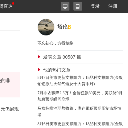
货直达
登录
注册
塔伦
不忘初心，方得始终
发表文章
30537
篇
他的热门文章
8月7日美市更新支撑阻力：18品种支撑阻力(金银
晚的非
铂钯原油天然气铜及十大货币对)
7月非农骤降2.3万！金价狂飙60美元，美联储9月
加息预期瞬间崩塌
欧元仍展现
马盘棕榈油弱势收跌，库存累积预期压制市场情
绪
8月6日美市更新支撑阻力：18品种支撑阻力(金银